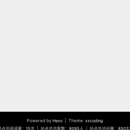
Powered by
| Theme
Hexo
xxcoding
站点总阅读量：
15
次
|
站点总访客数：
8095
人
|
站点总访问量：
8503