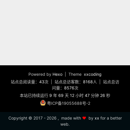
Powered by
Hexo
| Theme
xxcoding
站点总阅读量：
43
次
|
站点总访客数：
8168
人
|
站点总访
问量：
8576
次
本站已持续运行
9
年
69
天
12
小时
47
分钟
27
秒
粤ICP备19055688号-2
Copyright ©
2017 - 2026
, made with
❤️
by
xx
for a better
web.