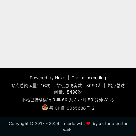
Powered by
Hexo
| Theme
xxcoding
站点总阅读量：
16
次
|
站点总访客数：
8090
人
|
站点总访
问量：
8498
次
本站已持续运行
9
年
66
天
3
小时
59
分钟
31
秒
粤ICP备19055688号-2
Copyright ©
2017 - 2026
, made with
❤️
by
xx
for a better
web.