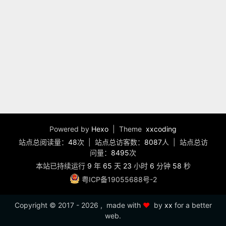
Powered by
Hexo
| Theme
xxcoding
站点总阅读量：
48
次
|
站点总访客数：
8087
人
|
站点总访
问量：
8495
次
本站已持续运行
9
年
65
天
23
小时
6
分钟
58
秒
粤ICP备19055688号-2
Copyright ©
2017 - 2026
, made with
❤️
by
xx
for a better
web.