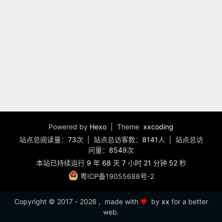
Powered by
Hexo
| Theme
xxcoding
站点总阅读量：
73
次
|
站点总访客数：
8141
人
|
站点总访
问量：
8549
次
本站已持续运行
9
年
68
天
7
小时
21
分钟
52
秒
粤ICP备19055688号-2
Copyright ©
2017 - 2026
, made with
❤️
by
xx
for a better
web.